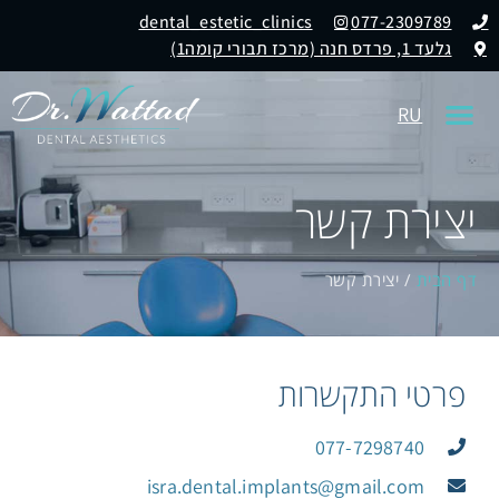
dental_estetic_clinics
077-2309789
גלעד 1, פרדס חנה (מרכז תבורי קומה1)
RU
יצירת קשר
דף הבית
/
יצירת קשר
פרטי התקשרות
077-7298740
‪isra.dental.implants@gmail.com