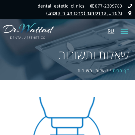
dental_estetic_clinics
077-2309789
גלעד 1, פרדס חנה (מרכז תבורי קומה1)
RU
שאלות ותשובות
דף הבית
/
שאלות ותשובות