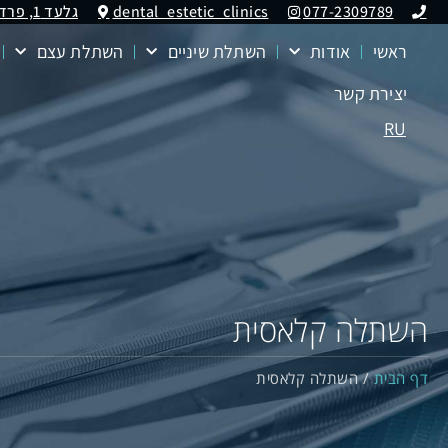
077-2309789
dental_estetic_clinics
גלעד 1, פרדס חנה (מרכז תבורי קומה1)
ראשי
אודות
השתלת שיניים
השתלת עצם
יצירת קשר
RU
השתלה קלאסית
דף הבית
/
השתלה קלאסית