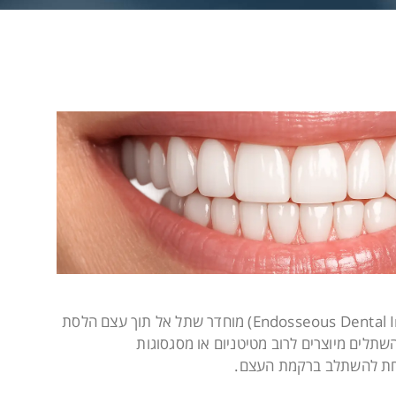
בהשתלת שיניים קלאסית (Endosseous Dental Implant) מוחדר שתל אל תוך עצם הלסת
תלים מיוצרים לרוב מטיטניום או מסגסוגות
וכחת להשתלב ברקמת העצם.