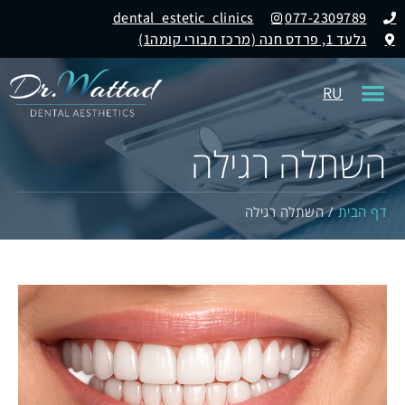
dental_estetic_clinics
077-2309789
גלעד 1, פרדס חנה (מרכז תבורי קומה1)
RU
השתלה רגילה
דף הבית
/
השתלה רגילה