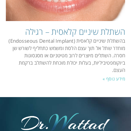
השתלת שיניים קלאסית – רגילה
בהשתלת שיניים קלאסית (Endosseous Dental Implant)
מוחדר שתל אל תוך עצם הלסת ומשמש כתחליף לשורש שן
חסרה. השתלים מיוצרים לרוב מטיטניום או מסגסוגות
ביוקומפטיביליות, בעלות יכולת מוכחת להשתלב ברקמת
העצם.
מידע נוסף »