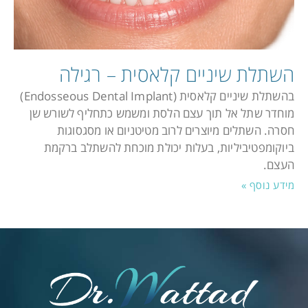
השתלת שיניים קלאסית – רגילה
בהשתלת שיניים קלאסית (Endosseous Dental Implant)
מוחדר שתל אל תוך עצם הלסת ומשמש כתחליף לשורש שן
חסרה. השתלים מיוצרים לרוב מטיטניום או מסגסוגות
ביוקומפטיביליות, בעלות יכולת מוכחת להשתלב ברקמת
העצם.
מידע נוסף »