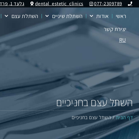
077-2309789
dental_estetic_clinics
גלעד 1, פרדס חנה (מרכז תבורי קומה1)
ראשי
אודות
השתלת שיניים
השתלת עצם
יצירת קשר
RU
השתל עצם בחניכיים
דף הבית
/
השתל עצם בחניכיים